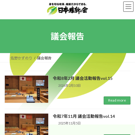
Skip
Skip
to
to
the
the
content
Navigation
議会報告
佐野かずのり
議会報告
令和8年2月 議会活動報告vol.15
2026年2月10日
Read more
令和7年11月 議会活動報告vol.14
2025年11月5日