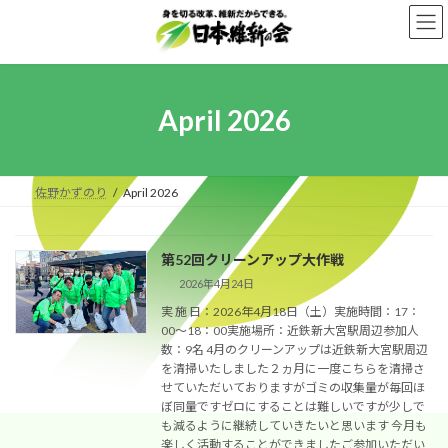
Skip
Skip
to
to
the
the
content
Navigation
April 2026
佐野かずのり
April 2026
第52回クリーンアップ大作戦
2026年4月24日
実 施 日：2026年4月18日（土）実施時間：17：
00～18：00実施場所：近鉄新大宮駅周辺参加人
数：9名 4月のクリーンアップは近鉄新大宮駅周辺
を清掃いたしました２ヵ月に一度こちらを清掃さ
せていただいておりますがゴミの収集量が毎回ほ
ぼ同量ですゼロにすることは難しいですが少しで
も減るように継続していきたいと思います 今月も
楽しく活動することができましたご参加いただい