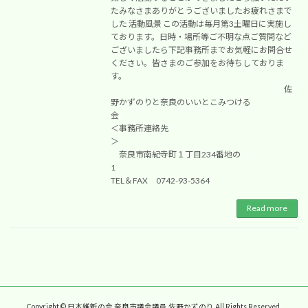
たみなさまありがとうございましたお疲れさまで
した 活動風景 この活動は毎月第3土曜日に実施し
ております。日時・場所等ご不明な点ご質問など
ございましたら下記事務所までお気軽にお問合せ
ください。皆さまのご参加をお待ちしておりま
す。
佐
野かずのりと奈良のいいとこみつける
会
＜事務所連絡先
＞
奈良市南紀寺町１丁目234番地の
1
TEL＆FAX 0742-93-5364
Read more
Copyright © 日本維新の会 奈良市議会議員 佐野かずのり All Rights Reserved.