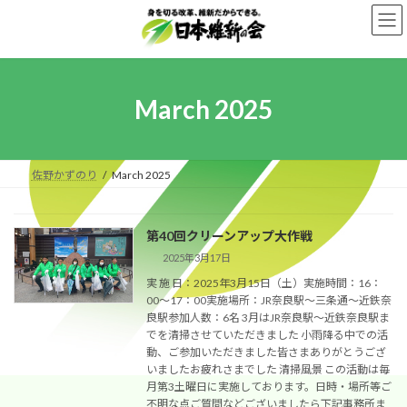
Skip
Skip
to
to
the
the
content
Navigation
March 2025
佐野かずのり
March 2025
第40回クリーンアップ大作戦
2025年3月17日
実 施 日：2025年3月15日（土）実施時間：16：
00～17：00実施場所：JR奈良駅～三条通～近鉄奈
良駅参加人数：6名 3月はJR奈良駅～近鉄奈良駅ま
でを清掃させていただきました 小雨降る中での活
動、ご参加いただきました皆さまありがとうござ
いましたお疲れさまでした 清掃風景 この活動は毎
月第3土曜日に実施しております。日時・場所等ご
不明な点ご質問などございましたら下記事務所ま