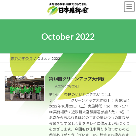
Skip
Skip
to
to
the
the
content
Navigation
October 2022
佐野かずのり
October 2022
第14回クリーンアップ大作戦
2022年10月25日
第14回 奈良のいいとこきれいにしよ
う！ クリーンアップ大作戦！！ 実 施 日：
2022年10月22日（土）実施時間：16：00～17：
00実施場所：近鉄新大宮駅周辺参加人数：8名 ゴ
ミ袋からあふれるほどのゴミの量いつもの事なが
ら驚きです 楽しく街をキレイに住みよい街づくり
をめざします。 今回もお仕事帰りや他市からのご
参加ありがとうございました。皆さまお疲れさま