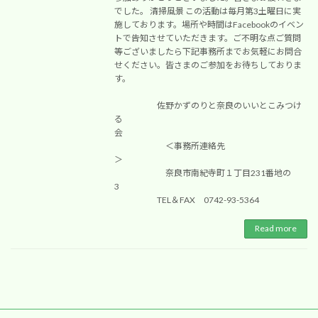
でした。 清掃風景 この活動は毎月第3土曜日に実
施しております。場所や時間はFacebookのイベン
トで告知させていただきます。ご不明な点ご質問
等ございましたら下記事務所までお気軽にお問合
せください。皆さまのご参加をお待ちしておりま
す。
佐野かずのりと奈良のいいとこみつけ
る
会
＜事務所連絡先
＞
奈良市南紀寺町１丁目231番地の
3
TEL＆FAX 0742-93-5364
Read more