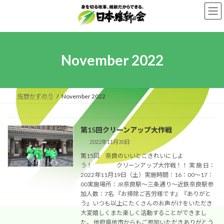
Skip
Skip
to
to
the
the
content
Navigation
November 2022
佐野かずのり
November 2022
第15回クリーンアップ大作戦
2022年11月30日
第15回 奈良のいいとこきれいにしよ
う！ クリーンアップ大作戦！！ 実 施 日：
2022年11月19日（土）実施時間：16：00～17：
00実施場所：JR奈良駅～三条通り～近鉄奈良駅参
加人数：7名 『お掃除ご苦労様です』『ありがと
う』いつも以上にたくさんのお声がけをいただき
大変嬉しくまた楽しく活動することができまし
た。 他府県他市からもご参加いただきありがとう