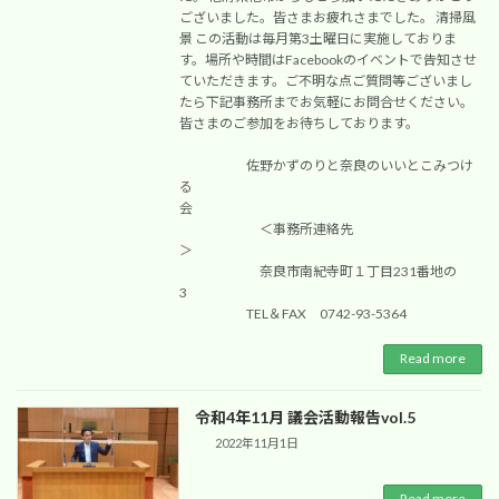
ございました。皆さまお疲れさまでした。 清掃風
景 この活動は毎月第3土曜日に実施しておりま
す。場所や時間はFacebookのイベントで告知させ
ていただきます。ご不明な点ご質問等ございまし
たら下記事務所までお気軽にお問合せください。
皆さまのご参加をお待ちしております。
佐野かずのりと奈良のいいとこみつけ
る
会
＜事務所連絡先
＞
奈良市南紀寺町１丁目231番地の
3
TEL＆FAX 0742-93-5364
Read more
令和4年11月 議会活動報告vol.5
2022年11月1日
Read more