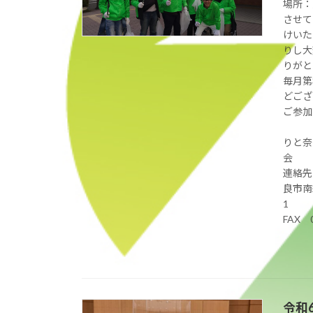
場所：
させて
けいた
りし大
りがと
毎月第
どござ
ご参加
りと奈
良市南
FAX 0
令和6