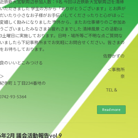
近鉄新大宮駅周辺参加人数：9名 今回は近鉄新大宮駅周辺を清掃
いただきました 学生の方から「ありがとうございます」とお声が
だいたり小さなお子様がお手伝いしてくださったりと心がほっこ
変嬉しく励みになりました 市外から、またお仕事帰りのご参加あ
うございましたみなさまお疲れさまでした 清掃風景 この活動は
3土曜日に実施しております。日時・場所等ご不明な点ご質問な
いましたら下記事務所までお気軽にお問合せください。皆さまの
をお待ちしております。
佐野かずの
良のいいとこみつける
会 ＜事務所
連絡先＞ 奈
紀寺町１丁目234番地の
1 TEL＆
742-93-5364
Read more
年2月 議会活動報告vol.9