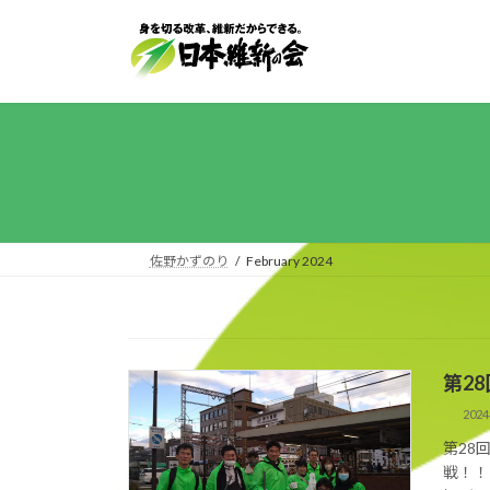
Skip
Skip
to
to
the
the
content
Navigation
佐野かずのり
February 2024
第2
202
第2
戦！！