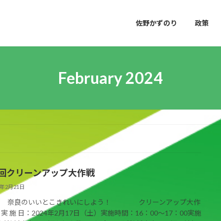
佐野かずのり
政策
February 2024
8回クリーンアップ大作戦
4年2月21日
8回 奈良のいいとこきれいにしよう！ クリーンアップ大作
 実 施 日：2024年2月17日（土）実施時間：16：00～17：00実施