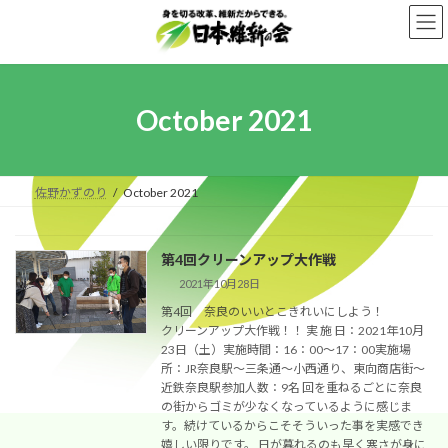
Skip
Skip
to
to
the
the
content
Navigation
October 2021
佐野かずのり
October 2021
第4回クリーンアップ大作戦
2021年10月28日
第4回 奈良のいいとこきれいにしよう！
クリーンアップ大作戦！！ 実 施 日：2021年10月
23日（土）実施時間：16：00～17：00実施場
所：JR奈良駅～三条通～小西通り、東向商店街～
近鉄奈良駅参加人数：9名 回を重ねるごとに奈良
の街からゴミが少なくなっているように感じま
す。続けているからこそそういった事を実感でき
嬉しい限りです。 日が暮れるのも早く寒さが身に