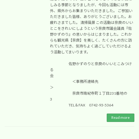
しみる季節となりましたが、今回も活動には市
外、県外からお集まりいただきました。 ご参加い
ただきました皆様、ありがとうございました。お
疲れさまでした。 清掃風景 この活動は奈良のいい
とこをきれいにしようという奈良市議会議員『佐
野かずのり』の思いからはじまりました。これか
らも観光県【奈良】を美しく、たくさんの方に訪
れていただき、気持ちよく過ごしていただけるよ
う活動してまいります。
佐野かずのりと奈良のいいとこみつけ
る
会
＜事務所連絡先
＞
奈良市南紀寺町１丁目231番地の
3
TEL＆FAX 0742-93-5364
Read more