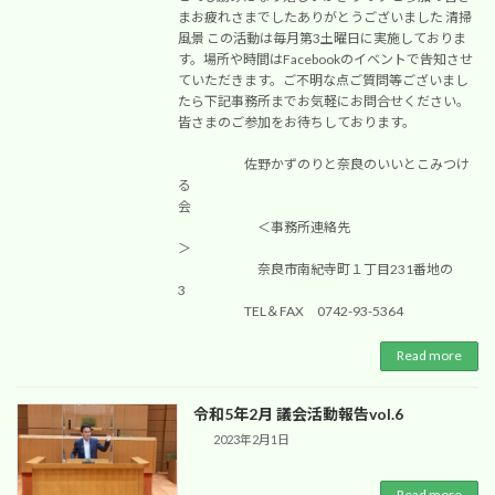
まお疲れさまでしたありがとうございました 清掃
風景 この活動は毎月第3土曜日に実施しておりま
す。場所や時間はFacebookのイベントで告知させ
ていただきます。ご不明な点ご質問等ございまし
たら下記事務所までお気軽にお問合せください。
皆さまのご参加をお待ちしております。
佐野かずのりと奈良のいいとこみつけ
る
会
＜事務所連絡先
＞
奈良市南紀寺町１丁目231番地の
3
TEL＆FAX 0742-93-5364
Read more
令和5年2月 議会活動報告vol.6
2023年2月1日
Read more