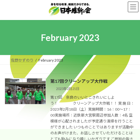
Skip
Skip
to
to
the
the
content
Navigation
February 2023
佐野かずのり
February 2023
第17回クリーンアップ大作戦
2023年2月21日
第17回 奈良のいいとこきれいにしよ
う！ クリーンアップ大作戦！！ 実 施 日：
2023年2月18日（土）実施時間：16：00～17：
00実施場所：近鉄新大宮駅周辺参加人数：4名 空
模様が心配されましたが予定通り清掃を行うこと
ができました いつものことではありますが活動中
のお声がけまた、お話しさせていただけることは
とても励みになり嬉しいかぎりです ご参加の皆さ