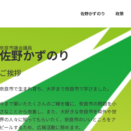
佐野かずのり
政策
奈良市議会議員
佐野かずのり
ご挨拶
奈良市で生まれ育ち、大学まで奈良市で学びました。
今まで築いたたくさんのご縁を糧に、奈良市の問題を小
さなことから改善し、また、
大好きな奈良市を県外や世
界の人々に知ってもらいたく、奈良市のいいところをア
ピールするため、広報活動に努めます。