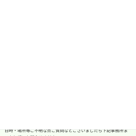
この活動は毎月第3土曜日に実施しております。
日時・場所等ご不明な点ご質問などございましたら下記事務所ま