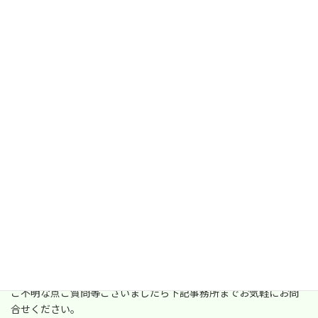
この活動は毎月第3土曜日に実施しております。
場所や時間はFacebookのイベントで告知させていただきます。
ご不明な点ご質問等ございましたら下記事務所までお気軽にお問
合せください。